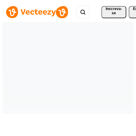
Inscreva-
E
se