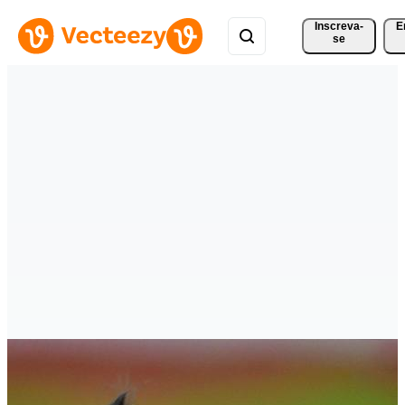
Inscreva-
E
se