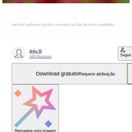
incrível cachorro tricolor correndo na flor do trevo vermelho Foto Grátis
h4w3l
Seguir
449 Recursos
Download gratuito
Requere atribuição
Reimagine esta imagem