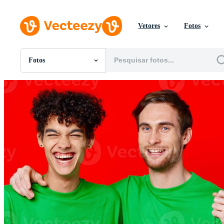
Vetores
Fotos
Fotos
Todas Imagens
Fotos
PNGs
PSDs
SVGs
Modelos
Vetores
Videos
Motion graphics
Imagens Editoriais
Eventos Editoriais