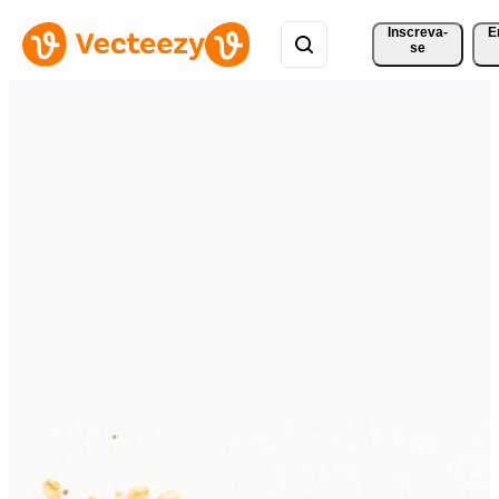
Inscreva-
E
se