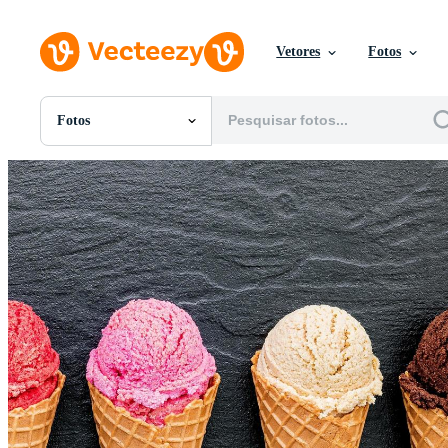
Vetores
Fotos
Fotos
Todas Imagens
Fotos
PNGs
PSDs
SVGs
Modelos
Vetores
Videos
Motion graphics
Imagens Editoriais
Eventos Editoriais