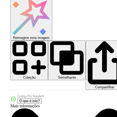
Reimagine esta imagem
Coleção
Semelhante
Compartilhar
Licença Pro Standard
O que é isto?
Mais informações