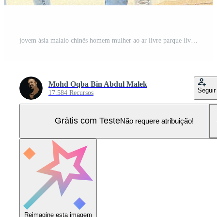
jovem ásia malaio chinês homem mulher ao ar livre parque livro Arquivo pasta computador portátil computador telefone sentar ficar de pé estude misturar-se Foto Pro
Mohd Oqba Bin Abdul Malek
Seguir
17.584 Recursos
Grátis com Teste
Não requere atribuição!
Reimagine esta imagem