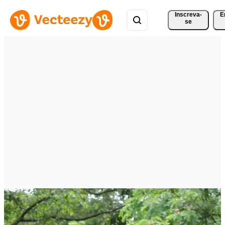
Inscreva-
E
se