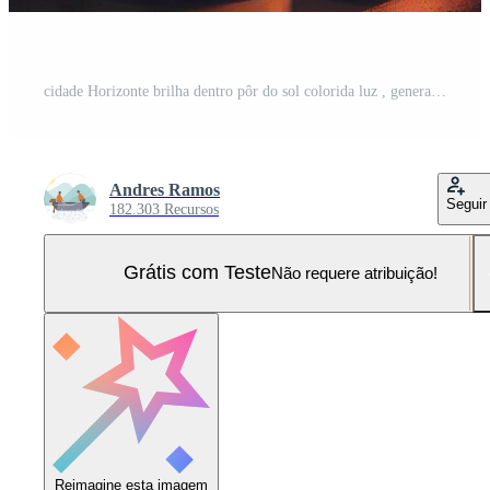
cidade Horizonte brilha dentro pôr do sol colorida luz , generativo ai Foto Pro
Andres Ramos
Seguir
182.303 Recursos
Grátis com Teste
Não requere atribuição!
Reimagine esta imagem