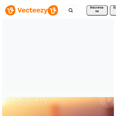
Inscreva-
E
se