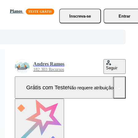
Planos
Inscreva-se
Entrar
Andres Ramos
Seguir
182.303 Recursos
Grátis com Teste
Não requere atribuição!