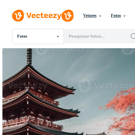
Vetores
Fotos
Fotos
Todas Imagens
Fotos
PNGs
PSDs
SVGs
Modelos
Vetores
Videos
Motion graphics
Imagens Editoriais
Eventos Editoriais