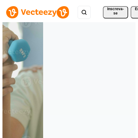
Inscreva-
E
se