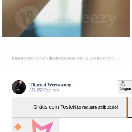
fisioterapeuta homem dando exercício com haltere tratamento sobre braço e ombro do atleta masculino paciente fisica terapia conceito Foto Pro
Titiwoot Weerawong
Seguir
271.852 Recursos
Grátis com Teste
Não requere atribuição!