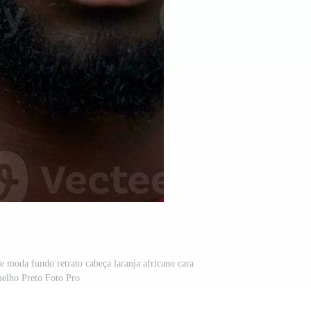
moda fundo retrato cabeça laranja africano cara
elho Preto Foto Pro