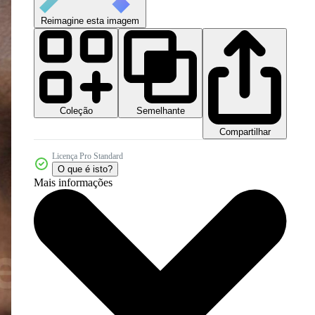
Reimagine esta imagem
Coleção
Semelhante
Compartilhar
Licença Pro Standard
O que é isto?
Mais informações