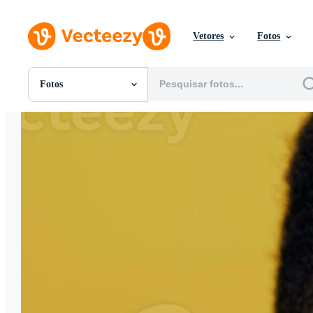
Vetores
Fotos
Fotos
Todas Imagens
Fotos
PNGs
PSDs
SVGs
Modelos
Vetores
Videos
Motion graphics
Imagens Editoriais
Eventos Editoriais