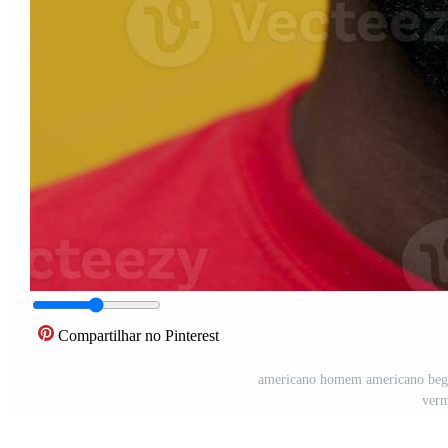
Compartilhar no Pinterest
americano homem americano bege 
verm