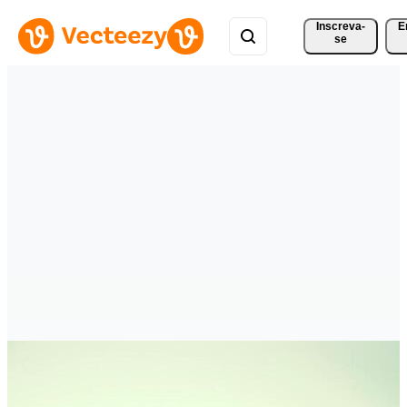
Inscreva-
E
se