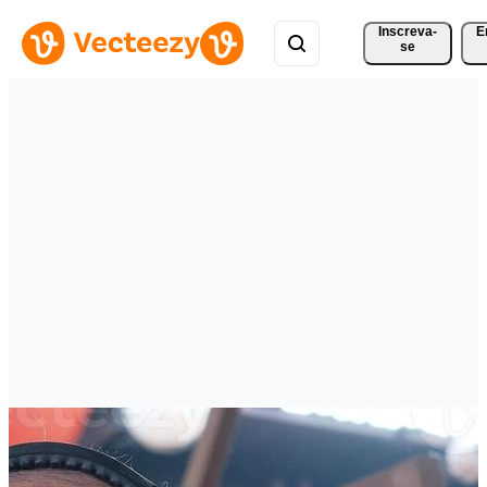
Inscreva-
E
se