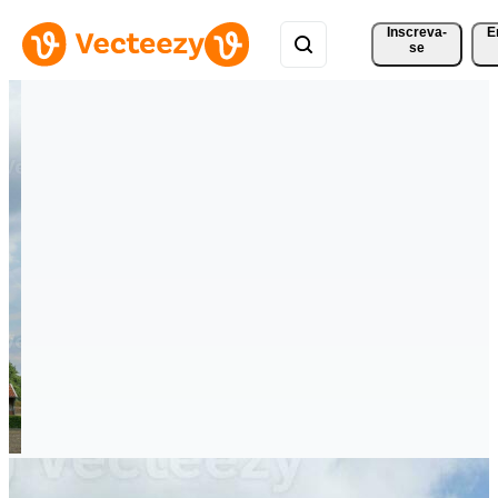
Inscreva-
E
se