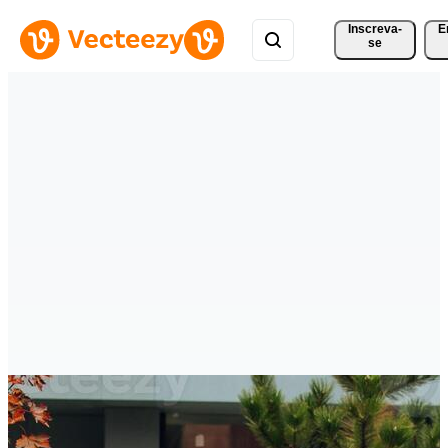
Inscreva-
E
se