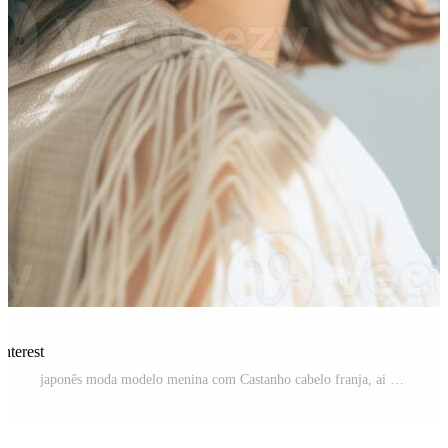
nterest
japonês moda modelo menina com Castanho cabelo franja, ai Foto Pro