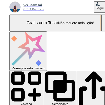
yee laam lai
Seguir
8.763 Recursos
Grátis com Teste
Não requere atribuição!
Reimagine esta imagem
Coleção
Semelhante