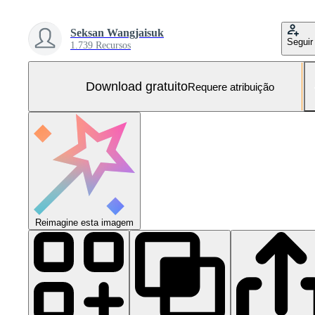
Seksan Wangjaisuk
Seguir
1.739 Recursos
Download gratuito
Requere atribuição
Reimagine esta imagem