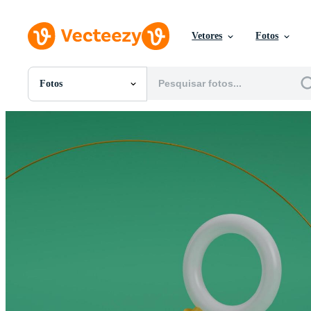
Vetores
Fotos
Fotos
Todas Imagens
Fotos
PNGs
PSDs
SVGs
Modelos
Vetores
Videos
Motion graphics
Imagens Editoriais
Eventos Editoriais