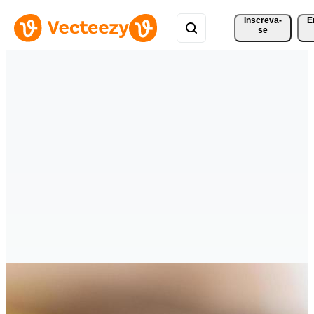
Inscreva-
E
se