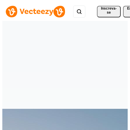
Inscreva-
E
se