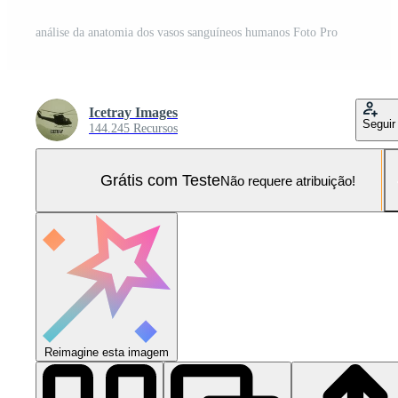
análise da anatomia dos vasos sanguíneos humanos Foto Pro
Icetray Images
Seguir
144.245 Recursos
Grátis com Teste
Não requere atribuição!
Reimagine esta imagem