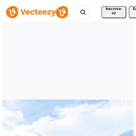
Inscreva-
E
se