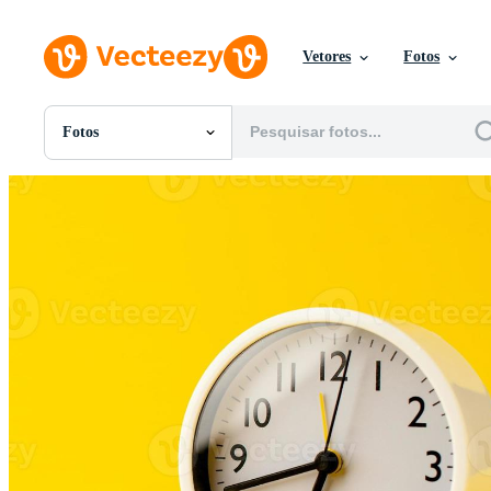
Vetores
Fotos
Fotos
Todas Imagens
Fotos
PNGs
PSDs
SVGs
Modelos
Vetores
Videos
Motion graphics
Imagens Editoriais
Eventos Editoriais