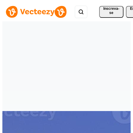
Inscreva-
E
se