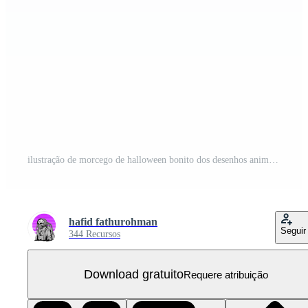
ilustração de morcego de halloween bonito dos desenhos animados voando PNG Grátis
hafid fathurohman
Seguir
344 Recursos
Download gratuito
Requere atribuição