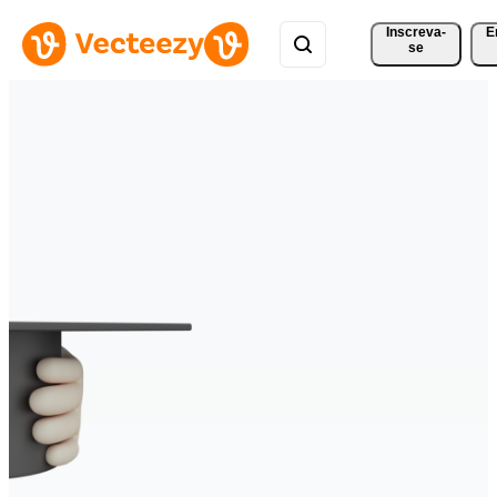
Inscreva-
E
se