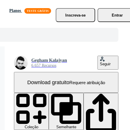
Planos
Inscreva-se
Entrar
Gegham Kalajyan
Seguir
6.657 Recursos
Download gratuito
Requere atribuição
Coleção
Semelhante