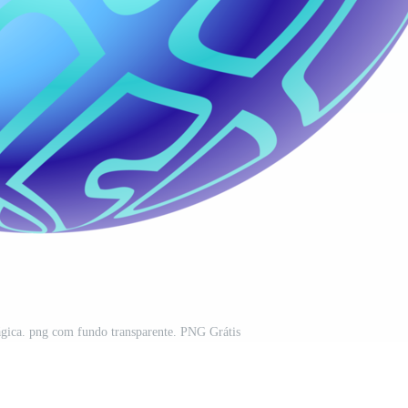
mágica. png com fundo transparente. PNG Grátis