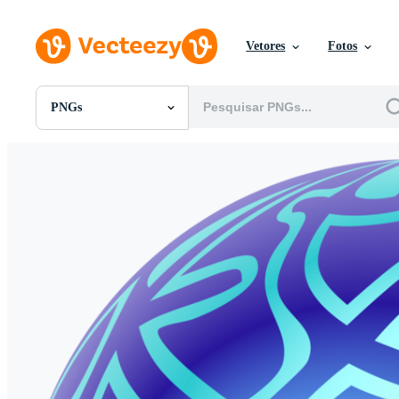
Vetores
Fotos
PNGs
Todas Imagens
Fotos
PNGs
PSDs
SVGs
Modelos
Vetores
Videos
Motion graphics
Imagens Editoriais
Eventos Editoriais