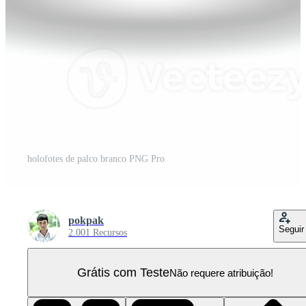
holofotes de palco branco PNG Pro
pokpak
Seguir
2.001 Recursos
Grátis com Teste
Não requere atribuição!