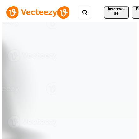
Inscreva-
E
se