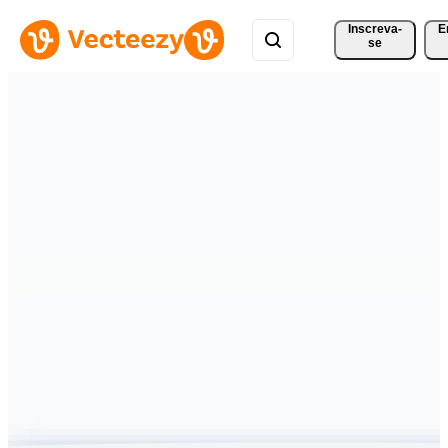
Inscreva-
E
se