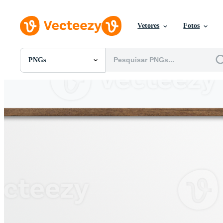
Vetores
Fotos
PNGs
Todas Imagens
Fotos
PNGs
PSDs
SVGs
Modelos
Vetores
Videos
Motion graphics
Imagens Editoriais
Eventos Editoriais