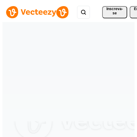
Inscreva-
E
se