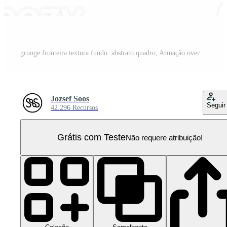
grunge fronteira textura fundo. abstrato quadro, Armação overlay. png gráfico ilustração com transparente fundo. PNG Pro
Jozsef Soos
Seguir
42.296 Recursos
Grátis com Teste
Não requere atribuição!