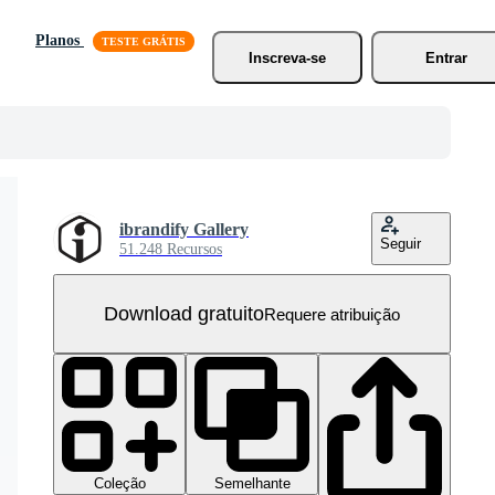
Planos
Inscreva-se
Entrar
ibrandify Gallery
Seguir
51.248 Recursos
Download gratuito
Requere atribuição
Coleção
Semelhante