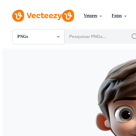
Vetores
Fotos
PNGs
Todas Imagens
Fotos
PNGs
PSDs
SVGs
Modelos
Vetores
Videos
Motion graphics
Imagens Editoriais
Eventos Editoriais