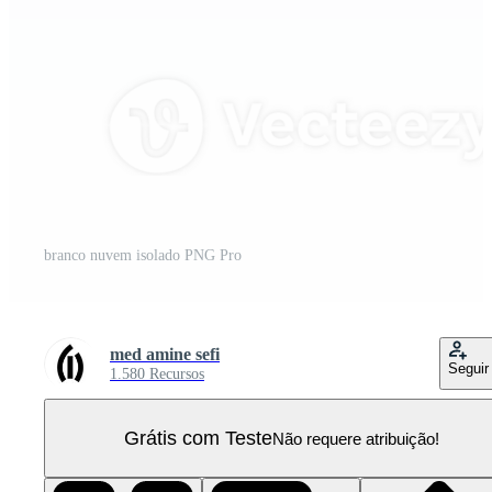
branco nuvem isolado PNG Pro
med amine sefi
Seguir
1.580 Recursos
Grátis com Teste
Não requere atribuição!