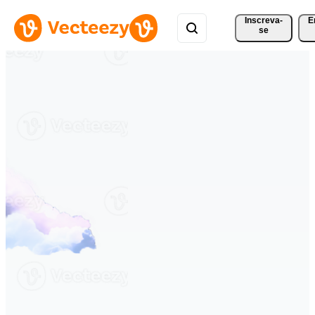
Inscreva-
E
se