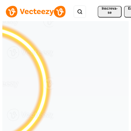
Inscreva-
E
se