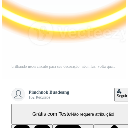
brilhando néon círculo para seu decoração. néon luz, volta quadro, em branco espaço para texto, ultravioleta espectro, anel símbolo, aréola. PNG Pro
Pimchnok Buadeang
Seguir
162 Recursos
Grátis com Teste
Não requere atribuição!