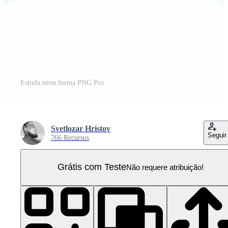
Estrela néon forma PNG Pro
Svetlozar Hristov
Seguir
766 Recursos
Grátis com Teste
Não requere atribuição!