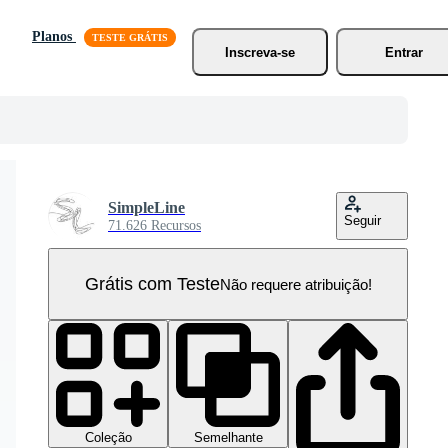
Planos
Inscreva-se
Entrar
SimpleLine
Seguir
71.626 Recursos
Grátis com Teste
Não requere atribuição!
Coleção
Semelhante