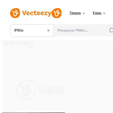
Vetores
Fotos
PNGs
Todas Imagens
Fotos
PNGs
PSDs
SVGs
Modelos
Vetores
Videos
Motion graphics
Imagens Editoriais
Eventos Editoriais