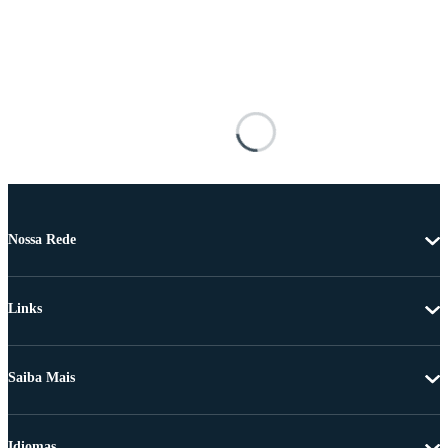
Nossa Rede
Links
Saiba Mais
Idiomas