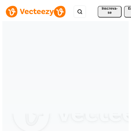
Inscreva-
E
se