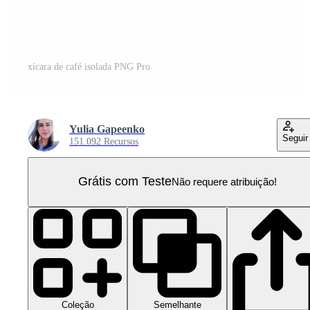
xícara de café isolada PNG Pro
Yulia Gapeenko
Seguir
151.092 Recursos
Grátis com Teste
Não requere atribuição!
Coleção
Semelhante