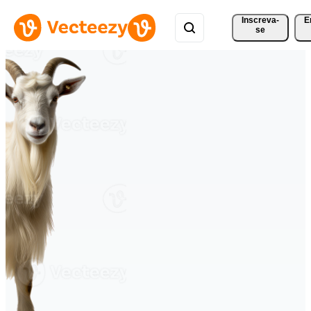
Inscreva-
E
se