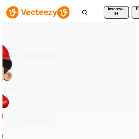
Inscreva-
E
se