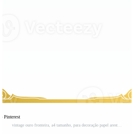
o Pinterest
vintage ouro fronteira, a4 tamanho, para decoração papel arestas. PNG Pro