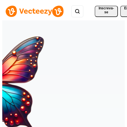
Inscreva-
E
se