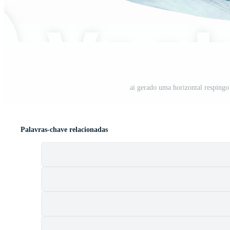
ai gerado uma horizontal resping
Palavras-chave relacionadas