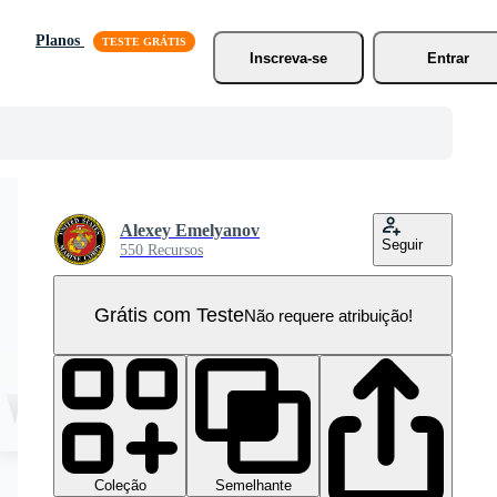
Planos
Inscreva-se
Entrar
Alexey Emelyanov
Seguir
550 Recursos
Grátis com Teste
Não requere atribuição!
Coleção
Semelhante