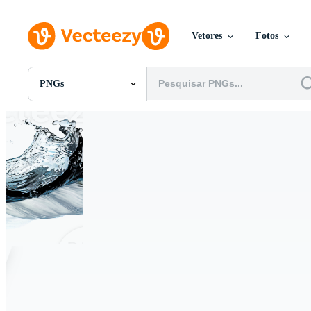
Vetores
Fotos
PNGs
Todas Imagens
Fotos
PNGs
PSDs
SVGs
Modelos
Vetores
Videos
Motion graphics
Imagens Editoriais
Eventos Editoriais