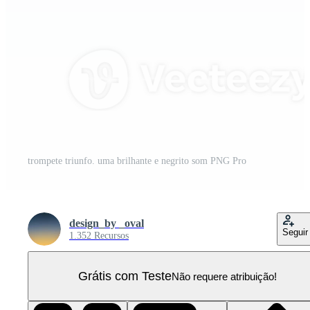
trompete triunfo. uma brilhante e negrito som PNG Pro
design_by _oval
Seguir
1.352 Recursos
Grátis com Teste
Não requere atribuição!