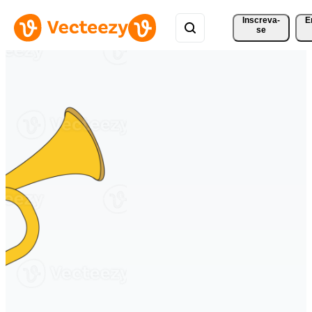
Inscreva-
E
se