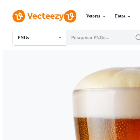
Vetores
Fotos
PNGs
Todas Imagens
Fotos
PNGs
PSDs
SVGs
Modelos
Vetores
Videos
Motion graphics
Imagens Editoriais
Eventos Editoriais