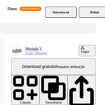
Planos
Inscreva-se
Entrar
Mustafa V
Seguir
53.817 Recursos
Download gratuito
Requere atribuição
Coleção
Semelhante