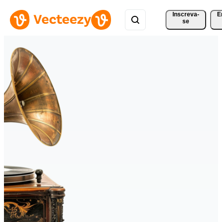
Inscreva-
E
se