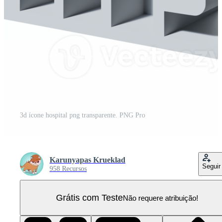
3d ícone hospital png transparente. PNG Pro
Karunyapas Krueklad
Seguir
958 Recursos
Grátis com Teste
Não requere atribuição!