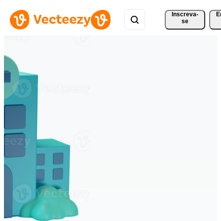
Inscreva-
E
se