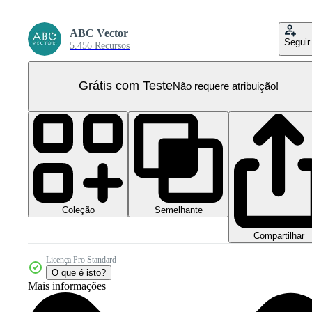
ABC Vector
Seguir
5.456 Recursos
Grátis com Teste
Não requere atribuição!
Coleção
Semelhante
Compartilhar
Licença Pro Standard
O que é isto?
Mais informações