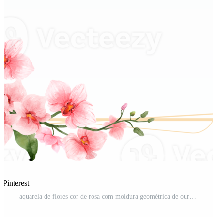
 Pinterest
aquarela de flores cor de rosa com moldura geométrica de ouro PNG Pro