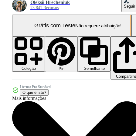
Oleksii Hrecheniuk
Seguir
73.841 Recursos
Grátis com Teste
Não requere atribuição!
Coleção
Semelhante
Pin
Compartilh
Licença Pro Standard
O que é isto?
Mais informações