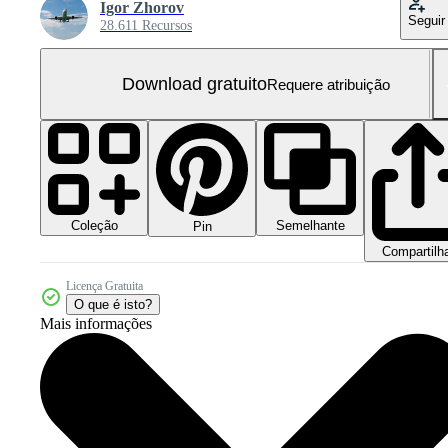
Igor Zhorov
Seguir
28.611 Recursos
Download gratuito
Requere atribuição
Coleção
Semelhante
Pin
Compartilh
Licença Gratuita
O que é isto?
Mais informações